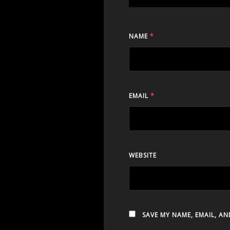
NAME
*
EMAIL
*
WEBSITE
SAVE MY NAME, EMAIL, AN