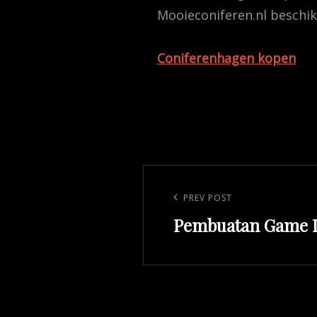
Mooieconiferen.nl beschikt
Coniferenhagen kopen
Post
navigation
Previous
PREV POST
Pembuatan Game I
Post