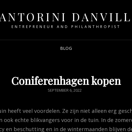
ANTORINI DANVIL
ENTREPRENEUR AND PHILANTHROPIST
BLOG
Coniferenhagen kopen
POSTED
SEPTEMBER 6, 2022
ON
in heeft veel voordelen. Ze zijn niet alleen erg ges
jn ook echte blikvangers voor in de tuin. In de zome
cy en beschutting en in de wintermaanden blijven d